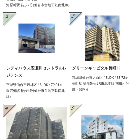
河原町駅 徒歩7分(仙台市営地下鉄南北線)
シティハウス広瀬川セントラルレ
グリーンキャピタル長町Ⅱ
ジデンス
宮城県仙台市太白区 / 3LDK / 68.72㎡
長町駅 徒歩5分(JR東北本線(黒磯～利
宮城県仙台市若林区 / 3LDK / 79.91㎡
府・盛岡))
愛宕橋駅 徒歩4分(仙台市営地下鉄南北
線)