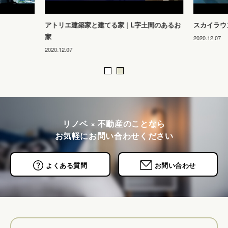
アトリエ建築家と建てる家 | L字土間のあるお
スカイラウ
家
2020.12.07
2020.12.07
リノベ × 不動産のことなら
お気軽にお問い合わせください
よくある質問
お問い合わせ