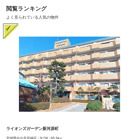
ンがあります。
閲覧ランキング
ご希望の問い合わせ方法をお選びいただけますので、ストレスなく担当会
よく見られている人気の物件
社へのお問い合わせが可能です。
【パソコンの方】
お問い合わせ：担当会社への電話番号が表示されますので、こちらへ
お電話ください。
お問い合わせ：必要事項を入力していただきます。改めて、担当会社
からメールでご返答させていただきます。
【スマートフォン・タブレットの方】
お問い合わせ：ボタンをクリックすると、直接担当会社へお電話でき
ます。
お問い合わせ：必要事項を入力していただきます。改めて、担当会社
からメールでご返答させていただきます。
ライオンズガーデン新河原町
宮城県仙台市若林区 / 3LDK / 65.34㎡