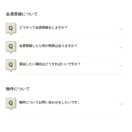
Mスマ［エムスマ］は気になるリノベーション箇所をクリックするだけ
で、ご希望の物件が見つかる不動産検索サイトです。
会員登録について
「未来の住まい」をサポートするために、マンション、戸建てなどの素敵
な不動産物件をご紹介いたします。
どうやって会員登録をしますか？
画面上部メニューにある「会員登録・ログイン」ボタンをクリックしてく
会員登録したら何か特典はありますか？
ださい。
必要事項を入力していただき、「登録」ボタンをクリックすることで、会
「お気に入り」機能が使えるようになります。
退会したい場合はどうすればいいですか？
員登録が完了します。登録いただいたメールアドレス先にも登録内容をお
送りさせていただきます。
気になる物件を「お気に入り」に登録し、簡単に物件ごとの比較をしてい
ただけます。
マイページメニューにある「退会」ボタンをクリックします。
物件について
退会時の注意事項が表示されますので、同意いただき「退会する」ボタン
をクリックすることで、自動的に退会完了になります。
物件についてお問い合わせをしたいです。
物件ごとにお問い合わせが可能です。
物件ページの画面下にある「
お問い合わせ」「
お問い合わせ」ボタ