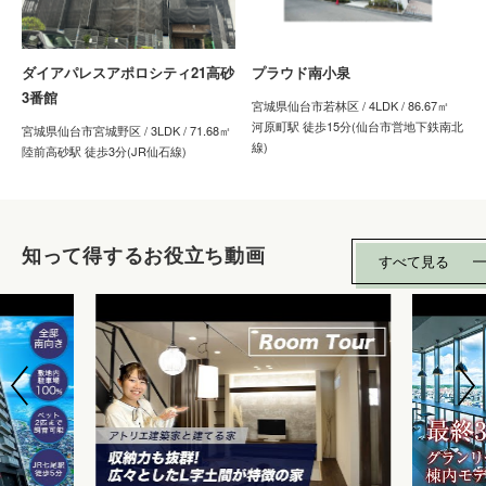
ダイアパレスアポロシティ21高砂
プラウド南小泉
3番館
宮城県仙台市若林区 / 4LDK / 86.67㎡
河原町駅 徒歩15分(仙台市営地下鉄南北
宮城県仙台市宮城野区 / 3LDK / 71.68㎡
線)
陸前高砂駅 徒歩3分(JR仙石線)
知って得するお役立ち動画
すべて見る